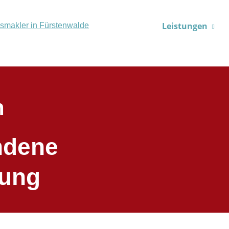
Leistungen
n
ndene
rung