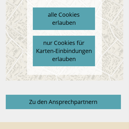
alle Cookies
erlauben
nur Cookies für
Karten-Einbindungen
erlauben
Zu den Ansprechpartnern